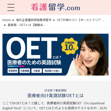
看護留学.com
World Avenueは海外就職、 永住を目指す看護留学をサポートします !
Home
海外正看護師資格取得留学
OET対策のコツ【オーストラリア ...
最新版 – OETとは【動画あ...
日本語で徹底解説
医療者向け英語試験OETとは
ここではOETとは？と題して、医療者向け英語試験OET（Occupational
English Test）について、OETとはどのような英語のテストなのか、IELTS