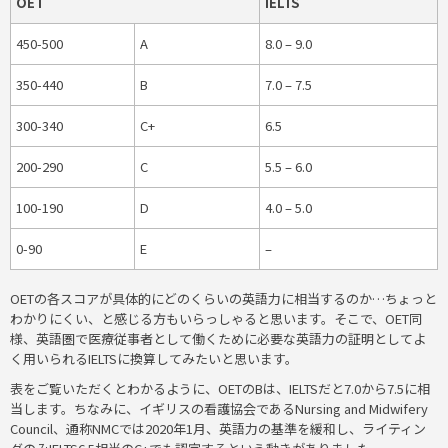
OET
IELTS
450-500
A
8.0 – 9.0
350-440
B
7.0 – 7.5
300-340
C+
6.5
200-290
C
5.5 – 6.0
100-190
D
4.0 – 5.0
0-90
E
–
OETの各スコアが具体的にどのくらいの英語力に相当するのか…ちょっと
わかりにくい、と感じる方もいらっしゃると思います。そこで、OET同
様、英語圏で医療従事者として働くために必要な英語力の証明としてよ
く用いられるIELTSに換算してみたいと思います。
表をご覧いただくとわかるように、OETのBは、IELTSだと7.0から7.5に相
当します。ちなみに、イギリスの看護協会であるNursing and Midwifery
Council、通称NMCでは2020年1月、英語力の基準を緩和し、ライティン