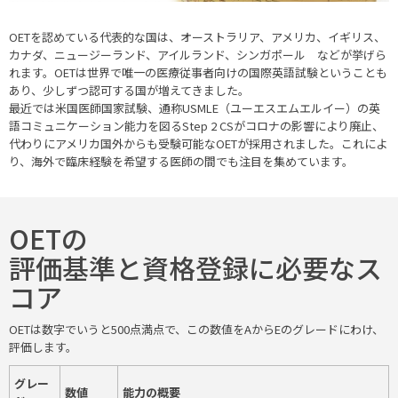
OETを認めている代表的な国は、オーストラリア、アメリカ、イギリス、
カナダ、ニュージーランド、アイルランド、シンガポール などが挙げら
れます。OETは世界で唯一の医療従事者向けの国際英語試験ということも
あり、少しずつ認可する国が増えてきました。
最近では米国医師国家試験、通称USMLE（ユーエスエムエルイー）の英
語コミュニケーション能力を図るStep 2 CSがコロナの影響により廃止、
代わりにアメリカ国外からも受験可能なOETが採用されました。これによ
り、海外で臨床経験を希望する医師の間でも注目を集めています。
OETの
評価基準と資格登録に必要なス
コア
OETは数字でいうと500点満点で、この数値をAからEのグレードにわけ、
評価します。
グレー
数値
能力の概要