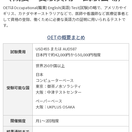
OETはOccupational(職業) English(英語) Test(試験)の略で、アメリカやイ
ギリス、カナダやオーストラリアなどで、医師や看護師など医療従事者と
して資格の登録、働くために必要な英語力の証明に用いられるテストで
す。
OETの概要まとめ
USD455 または AUD587
試験費用
日本円で約42,000円から50,000円程度
世界250か国以上
日本
コンピューターベース
東京：御茶ノ水ソラシティ
受験可能な国
大阪：中津テストセンター
ペーパーベース
大阪：UKPLUS OSAKA
開催頻度
月1〜2回程度
結果通知まで