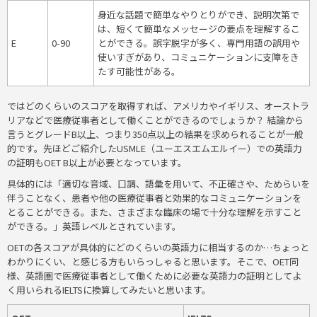
身近な話題で簡単なやりとりができ、説明次第で
は、短くて簡単なメッセージの要点を理解するこ
E
0-90
とができる。誤字脱字が多く、専門用語の誤用や
使いすぎがあり、コミュニケーションに支障をき
たす可能性がある。
ではどのくらいのスコアを取得すれば、アメリカやイギリス、オーストラ
リアなどで医療従事者として働くことができるのでしょうか？ 結論から
言うとグレードB以上、つまり350点以上の結果を求められることが一般
的です。先ほどご紹介したUSMLE（ユーエスエムエルイー）での英語力
の証明もOET B以上が必要となっています。
具体的には「適切な音域、口調、語彙を用いて、不正確さや、ためらいを
伴うことなく、患者や他の医療従事者と効果的なコミュニケーションを
とることができる。また、さまざまな臨床の場で十分な理解を示すこと
ができる。」英語レベルとされています。
OETの各スコアが具体的にどのくらいの英語力に相当するのか…ちょっと
わかりにくい、と感じる方もいらっしゃると思います。そこで、OET同
様、英語圏で医療従事者として働くために必要な英語力の証明としてよ
く用いられるIELTSに換算してみたいと思います。