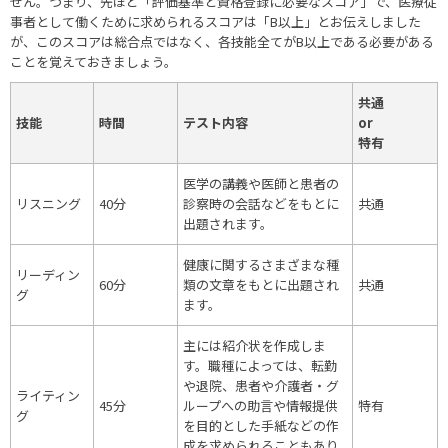
せん。つまり、先ほど「評価基準と資格登録に必要なスコア」で、医療従
事者として働くために求められるスコアは「B以上」とお伝えしました
が、このスコアは総合点ではなく、各技能全てがB以上である必要がある
ことを覚えておきましょう。
共通
技能
時間
テスト内容
or
特有
医学の講義や医師と患者の
リスニング
40分
診察時の会話などをもとに
共通
出題されます。
健康に関するさまざまな種
リーディン
60分
類の文章をもとに出題され
共通
グ
ます。
主には紹介状を作成しま
す。職種によっては、転勤
や退院、患者や介護者・グ
ライティン
45分
ループへの助言や情報提供
特有
グ
を目的とした手紙などの作
成を求められることもあり