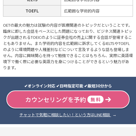
TOEFL
広範囲な学術的内容
OETの最大の魅力は試験の内容が医療関連のトピックだということです。
臨床に即した会話をベースにした問題になっており、ビジネス関連トピッ
クが出題されるTOEICのように証券会社の売上に関する会話が登場するこ
ともありません。また学術的内容を広範囲に訴求してくるIELTSやTOEFL
のように環境問題や人種差別などについて言及するような話も登場しま
せん。内容に興味関心を持って勉強できることはもちろん、実際に英語環
境下で働く際に必要な英語力を身につけることができるという魅力があ
ります。
✔︎オンライン対応 ✔︎日時指定可能 ✔︎最短30分から
カウンセリングを予約
無 料
チャットで気軽に相談したい！という方はLINE相談