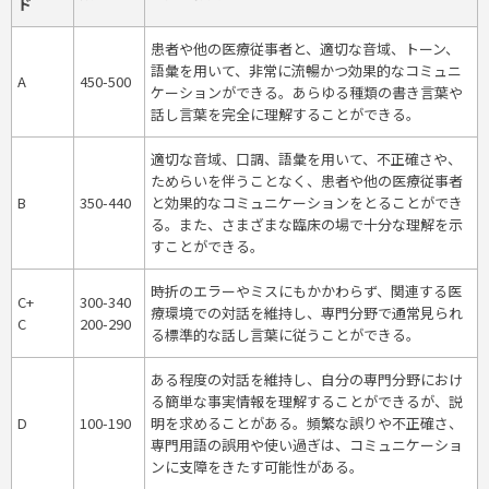
ド
患者や他の医療従事者と、適切な音域、トーン、
語彙を用いて、非常に流暢かつ効果的なコミュニ
A
450-500
ケーションができる。あらゆる種類の書き言葉や
話し言葉を完全に理解することができる。
適切な音域、口調、語彙を用いて、不正確さや、
ためらいを伴うことなく、患者や他の医療従事者
B
350-440
と効果的なコミュニケーションをとることができ
る。また、さまざまな臨床の場で十分な理解を示
すことができる。
時折のエラーやミスにもかかわらず、関連する医
C+
300-340
療環境での対話を維持し、専門分野で通常見られ
C
200-290
る標準的な話し言葉に従うことができる。
ある程度の対話を維持し、自分の専門分野におけ
る簡単な事実情報を理解することができるが、説
D
100-190
明を求めることがある。頻繁な誤りや不正確さ、
専門用語の誤用や使い過ぎは、コミュニケーショ
ンに支障をきたす可能性がある。