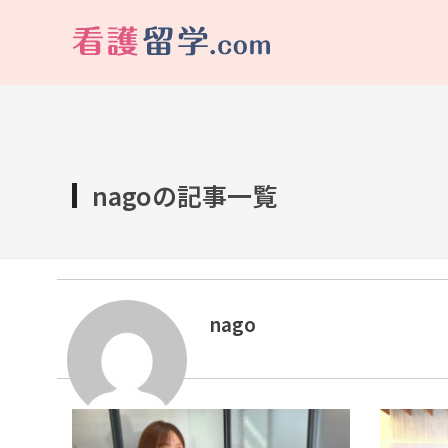
看護留学.com
World Avenueは海外就職、 永住を目指す看護留学をサポートします !
nagoの記事一覧
nago