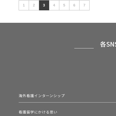
1
2
3
4
5
6
7
各S
海外看護インターンシップ
看護留学にかける思い