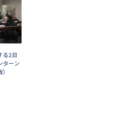
する2日
ンターン
阪）