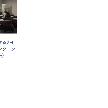
する2日
ンターン
阪）