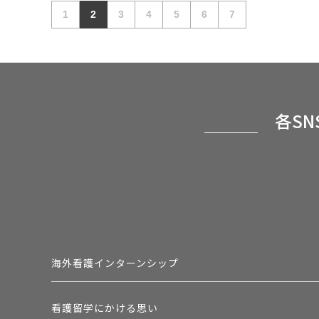
1
2
3
4
5
6
7
各S
海外看護インターンシップ
看護留学にかける思い