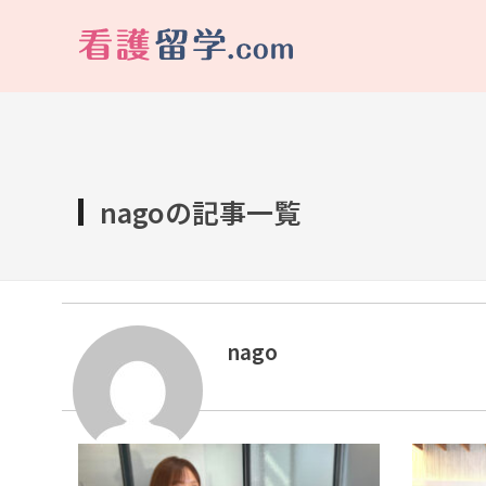
看護留学.com
World Avenueは海外就職、 永住を目指す看護留学をサポートします !
nagoの記事一覧
nago