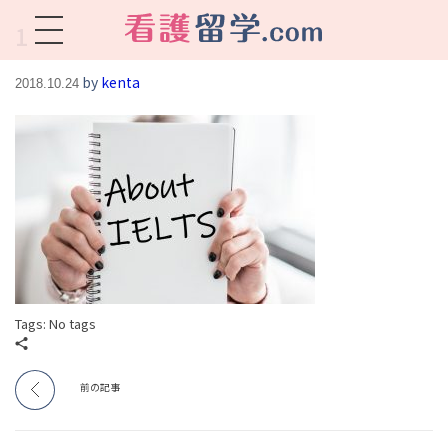
1
看護留学.com
World Avenueは海外就職、 永住を目指す看護留学をサポートします !
by
kenta
2018.10.24
Tags: No tags
前の記事