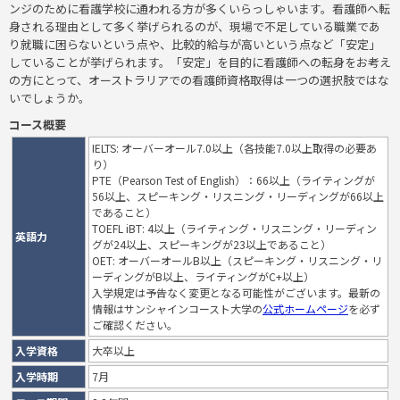
ンジのために看護学校に通われる方が多くいらっしゃいます。看護師へ転
身される理由として多く挙げられるのが、現場で不足している職業であ
り就職に困らないという点や、比較的給与が高いという点など「安定」
していることが挙げられます。「安定」を目的に看護師への転身をお考え
の方にとって、オーストラリアでの看護師資格取得は一つの選択肢ではな
いでしょうか。
コース概要
IELTS: オーバーオール7.0以上（各技能7.0以上取得の必要あ
り）
PTE（Pearson Test of English）：66以上（ライティングが
56以上、スピーキング・リスニング・リーディングが66以上
であること）
TOEFL iBT: 4以上（ライティング・リスニング・リーディン
英語力
グが24以上、スピーキングが23以上であること）
OET: オーバーオールB以上（スピーキング・リスニング・リ
ーディングがB以上、ライティングがC+以上）
入学規定は予告なく変更となる可能性がございます。最新の
情報はサンシャインコースト大学の
公式ホームページ
を必ず
ご確認ください。
入学資格
大卒以上
入学時期
7月