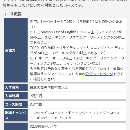
資格を有していない方を対象としたコースです。
コース概要
IELTS: オーバーオール7.0以上（各技能7.0以上取得の必要あ
り）
PTE（Pearson Test of English）：66以上（ライティングが
56以上、スピーキング・リスニング・リーディングが66以上
であること）
TOEFL iBT: 94以上（ライティング・リスニング・リーディン
英語力
グが24以上、スピーキングが23以上であること）
OET: オーバーオールB以上（スピーキング・リスニング・リ
ーディングがB以上、ライティングがC+以上）
入学規定は予告なく変更となる可能性がございます。最新の
情報はサンシャインコースト大学の
公式ホームページ
を必ず
ご確認ください。
入学資格
日本の高等学校卒業以上
入学時期
2月/7月
コース期間
3.3年間
開講キャンパ
サンシャインコースト・モートンベイ・フレイザーコース
ス
ト・ギンピー・カブルチャー
32,500豪ドル/年