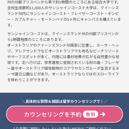
州の州都ブリスベンから車で約1時間のところにある総合大学です。
全校生徒数約11,000人のサンシャインコースト大学は、クイーンズ
ランド州内にサンシャインコースト・フレイザーコースト・ギンピ
ー・カブルチャー・モートンベイの5ヶ所にキャンパスを構えていま
す。
サンシャインコーストは、クイーンズランド州の州都ブリスベンか
ら1時間程度のところにあります。
オーストラリアのクイーンズランド州南部に位置し、ヌーサ・ヘッ
ヅ、アレクサンドラなどオーストラリアでも有名なビーチリゾート
やサーフスポットが多く、内陸には農村地帯が広がる自然豊かな地
域です。北へ行けば、世界遺産に登録されている砂の島・フレーザ
ー島やオーストラリア固有動物のコアラやカンガルーが生息するヌ
ーサ国立公園などがあり、オーストラリアならではのスローライフ
を味わうことができます。
＼具体的な質問＆相談は留学カウンセリングで！／
カウンセリングを予約
無 料
より気軽に相談したい..という方はLINEからご相談ください