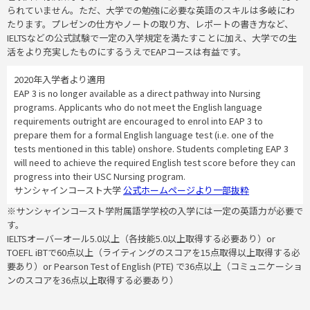
られていません。ただ、大学での勉強に必要な英語のスキルは多岐にわ
たります。プレゼンの仕方やノートの取り方、レポートの書き方など、
IELTSなどの公式試験で一定の入学規定を満たすことに加え、大学での生
活をより充実したものにするうえでEAPコースは有益です。
2020年入学者より適用
EAP 3 is no longer available as a direct pathway into Nursing
programs. Applicants who do not meet the English language
requirements outright are encouraged to enrol into EAP 3 to
prepare them for a formal English language test (i.e. one of the
tests mentioned in this table) onshore. Students completing EAP 3
will need to achieve the required English test score before they can
progress into their USC Nursing program.
サンシャインコースト大学
公式ホームページより一部抜粋
※サンシャインコースト学附属語学学校の入学には一定の英語力が必要で
す。
IELTSオーバーオール5.0以上（各技能5.0以上取得する必要あり）or
TOEFL iBTで60点以上（ライティングのスコアを15点取得以上取得する必
要あり）or Pearson Test of English (PTE) で36点以上（コミュニケーショ
ンのスコアを36点以上取得する必要あり）