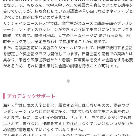
となります。もちろん、大学入学レベルの英語力を身につけてから講義を
受けていますが、持ち合わせている単語数や言い回しなどはネイティブと
比べると圧倒的に少ないのが実状です。
サンシャインコースト大学では、留学生がスムーズに講義受講やプレゼン
テーション・ディスカッションができるよう留学生向けに英会話クラブを
開催しています。開催日程は、大学のホームページにUPされるため、随
時チェックをし、予定をあわせて参加することが可能です。
また、看護実習前には実習スケジュールにあわせて、臨床で使用する会話
を想定した英会話クラブも開催しています。日常会話や講義での英語とは
異なり、患者や医療従事者たちと看護・医療英語を交えた会話をする必要
があるため、それに備え事前に会話の訓練を行うことが可能です。
アカデミックサポート
海外大学は日本の大学に比べ、履修する科目は少ないものの、課題やプ
レゼンテーションなどが非常に多く、慣れていない留学生は苦戦を強い
られます。特に、エッセイや論文は、「,」と「.」を間違えただけでも減
点されてしまうなど、作成をする上で注意しなくてはいけない点が多いた
め慎重に書き進めていかなくてはなりません。
アカデミックサポートでは、ノートのとり方やプレゼンテーションの仕