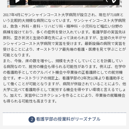
2017年4月にサンシャインコースト大学病院が設立され、現在が718床と
いう比較的大規模な病院になっています。サンシャインコースト大学病院
は、救急・外科・産科・リハビリ科・精神科・小児科など幅広い分野の
病棟を設けており、多くの症例を受け入れています。看護学部の実習先は
原則、空き状況と生徒の滞在先によって決められますが、生徒の大半がサ
ンシャインコースト大学病院で実習を受けます。最新設備の病院で実習を
受けることにより、オーストラリア最先端の看護・医療を見て学ぶことが
可能となります。
また、今後、床の数を増やし、規模を大きくしていくことを計画してい
る病院なので、就労の機会も得られる可能性があります。例えば、在学中
の看護助手としてのアルバイト機会や卒業後の正看護師としての就労機
会です。オーストラリアの規定上、看護学部の2年次以降より看護助手と
して働くことが可能となりますが、病院が併設されていることにより、他
大学に比べて看護助手として就労する機会を得やすい環境と言えるでしょ
う。加えて、実習中にコネクションを作ることにより、卒業後の就職機会
も得られる可能性も高まります。
看護学部の授業料がリーズナブル
2