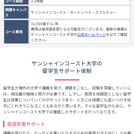
コース期間
2.3年間
開講キャンパ
サンシャインコースト・モートンベイ・カブルチャー
ス
32,500豪ドル/年
費用は毎年度変更となる可能性がございます。最新の情報は
コース費用
サンシャインコースト大学の
公式ホームページ
を必ずご確認
ください。
サンシャインコースト大学の
留学生サポート体制
留学生が海外の大学で講義を受け、課題をこなし、試験を突破していくに
は、相当量の勉強と努力が必要です。しかし、英語を母国語としない留学
生は授業についていくのがやっとであり、ときには授業にも追いつけず途
方にくれそうになることもあるかと思います。そんな留学生のために、サ
ンシャインコースト大学では徹底したサポートを行っております。
英語学習サポート
講義を受けたり、エッセイを書いたりするための英語力が土台として必要