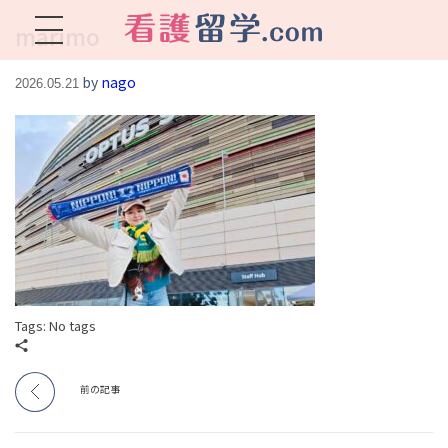
marimo
看護留学.com
World Avenueは海外就職、 永住を目指す看護留学をサポートします !
by
nago
2026.05.21
Tags: No tags
前の記事