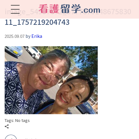
image_54907672_5777870148675830
11_1757219204743
看護留学.com
World Avenueは海外就職、 永住を目指す看護留学をサポートします !
by
Erika
2025.09.07
Tags: No tags