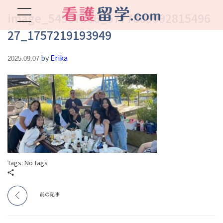
image_54907566_5777869992815496
27_1757219193949
看護留学.com
World Avenueは海外就職、 永住を目指す看護留学をサポートします !
by
Erika
2025.09.07
Tags: No tags
前の記事