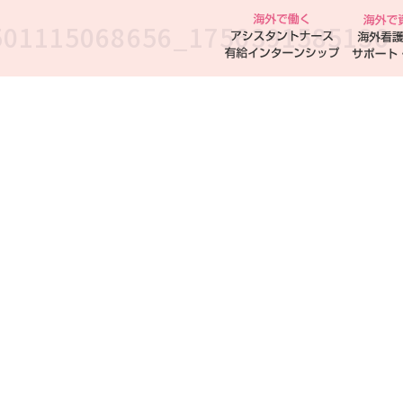
501115068656_1756391585136