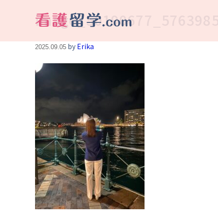
image_50190677_576398
看護留学.com
World Avenueは海外就職、 永住を目指す看護留学をサポートします !
by
Erika
2025.09.05