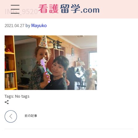
IMG_9520
看護留学.com
World Avenueは海外就職、 永住を目指す看護留学をサポートします !
by
Mayuko
2021.04.27
Tags: No tags
前の記事