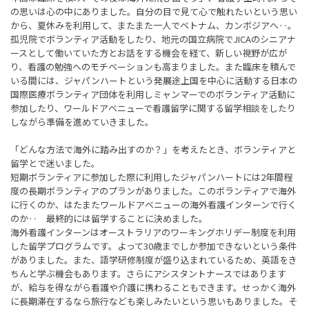
の思いは心の中にありました。自分の目で見て心で触れたいという思い
から、夏休みを利用して、またまた一人でベトナム、カンボジアへ‥。
孤児院でボランティア活動をしたり、地元の国立病院でJICAのシニアナ
ースとして働いていた方とお話をする機会を経て、新しい視野が広が
り、看護の勉強へのモチベーションも高まりました。また臨床を積んで
いる間には、ジャパンハートという発展途上国を中心に活動する日本の
国際医療ボランティア団体を利用しミャンマーでのボランティア活動に
参加したり、ワールドアベニューで看護留学に関する留学相談をしたり
しながら準備を進めていきました。
「どんな方法で海外に踏み出すのか？」を考えたとき、ボランティアと
留学とで迷いました。
短期ボランティアに参加した際に利用したジャパンハートには2年間程
度の長期ボランティアのプランがありました。このボランティアで海外
に行くのか、はたまたワールドアベニューの海外看護インターンで行く
のか‥ 最終的には留学することに決めました。
海外看護インターンはオーストラリアのワーキングホリデー制度を利用
した留学プログラムです。よって30歳までしか参加できないという条件
がありました。また、語学研修制度が盛り込まれているため、英語をき
ちんと学ぶ機会もあります。さらにアシスタントナースではあります
が、給与を得ながら看護や介護に携わることもできます。せっかく海外
に長期滞在するなら旅行なども楽しみたいという思いもありました。そ