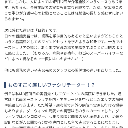
ます。しかし、人によっては4回中2回が介護施設というケースもありま
す。もちろん、介護施設での実習も貴重な経験です。ただ、実習機会の
うち半分が介護中心の経験となることには経験値の偏りを感じずにはい
られません。
次に感じた違いは「目的」です。
日本の看護実習では、業務を学ぶ目的もあるかと思いますがどちらかと
いうと看護師としてのマインドセットを学ぶような印象です。一方でオ
ーストラリアの場合、あくまで実践の場で業務を学ぶことが目的のよう
に感じました。（もちろん、病院や診療科、担当のスーパーバイザーな
どによって異なるので一概にはいえませんが‥）
他にも業務の違いや実習先のスタッフとの関係性の違いもありました。
ものすごく厳しいファシリテーター！？
例えば私は3箇所目の実習先としてダーウィンの病院に行きました。通
常は同じ南オーストラリア州内・アデレードを中心としたエリアの病院
や施設に行きます。ただ希望・選考制で州外の病院へ実習に行ける機会
もあります。ダーウィンの病院での実習はそのうちの一つでした。ダー
ウィンではオンコロジー、つまり癌腫と肉腫のがん全般および、治療や
診断などがんに関わる分野を専門とした科で実習することになりまし
た。急性期医療は日本で経験してきた分野でもあること、さらに滞在費