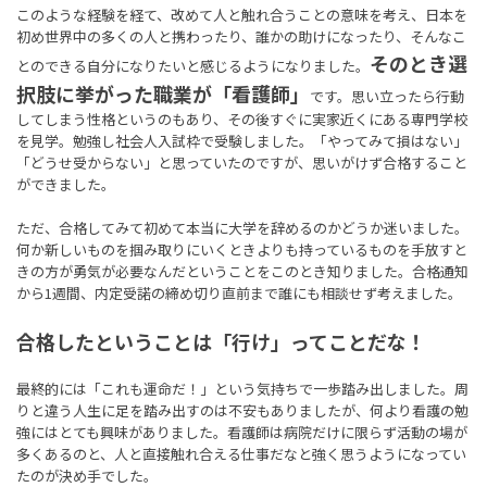
このような経験を経て、改めて人と触れ合うことの意味を考え、日本を
初め世界中の多くの人と携わったり、誰かの助けになったり、そんなこ
そのとき選
とのできる自分になりたいと感じるようになりました。
択肢に挙がった職業が「看護師」
です。思い立ったら行動
してしまう性格というのもあり、その後すぐに実家近くにある専門学校
を見学。勉強し社会人入試枠で受験しました。「やってみて損はない」
「どうせ受からない」と思っていたのですが、思いがけず合格すること
ができました。
ただ、合格してみて初めて本当に大学を辞めるのかどうか迷いました。
何か新しいものを掴み取りにいくときよりも持っているものを手放すと
きの方が勇気が必要なんだということをこのとき知りました。合格通知
から1週間、内定受諾の締め切り直前まで誰にも相談せず考えました。
合格したということは「行け」ってことだな！
最終的には「これも運命だ！」という気持ちで一歩踏み出しました。周
りと違う人生に足を踏み出すのは不安もありましたが、何より看護の勉
強にはとても興味がありました。看護師は病院だけに限らず活動の場が
多くあるのと、人と直接触れ合える仕事だなと強く思うようになってい
たのが決め手でした。