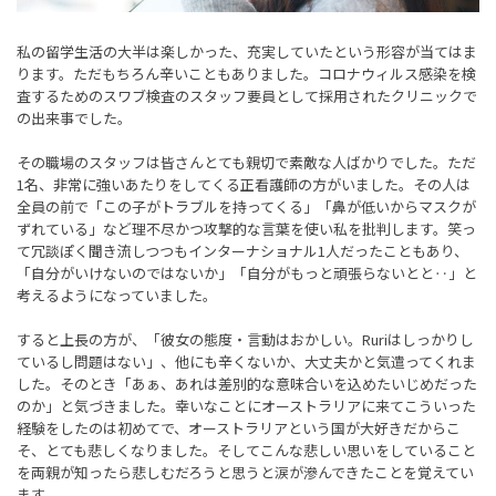
私の留学生活の大半は楽しかった、充実していたという形容が当てはま
ります。ただもちろん辛いこともありました。コロナウィルス感染を検
査するためのスワブ検査のスタッフ要員として採用されたクリニックで
の出来事でした。
その職場のスタッフは皆さんとても親切で素敵な人ばかりでした。ただ
1名、非常に強いあたりをしてくる正看護師の方がいました。その人は
全員の前で「この子がトラブルを持ってくる」「鼻が低いからマスクが
ずれている」など理不尽かつ攻撃的な言葉を使い私を批判します。笑っ
て冗談ぽく聞き流しつつもインターナショナル1人だったこともあり、
「自分がいけないのではないか」「自分がもっと頑張らないとと‥」と
考えるようになっていました。
すると上長の方が、「彼女の態度・言動はおかしい。Ruriはしっかりし
ているし問題はない」、他にも辛くないか、大丈夫かと気遣ってくれま
した。そのとき「あぁ、あれは差別的な意味合いを込めたいじめだった
のか」と気づきました。幸いなことにオーストラリアに来てこういった
経験をしたのは初めてで、オーストラリアという国が大好きだからこ
そ、とても悲しくなりました。そしてこんな悲しい思いをしていること
を両親が知ったら悲しむだろうと思うと涙が滲んできたことを覚えてい
ます。