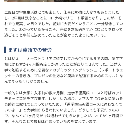
二度目の学生生活はとても楽しく、仕事に勉強に大変さもありました
し、2年目は残念なことにコロナ禍でリモート学習となりましたが、そ
れでも充実した日々でした。絶対に大変だということは十分想像してい
ました。わかっていたからこそ、完璧を求め過ぎず心にゆとりを持って
過ごそうと事前に決めていたことが良かったように思います。
まずは英語での苦労
とはいえ‥ オーストラリアに留学してから今に至るまでの間、語学学
校にはわずか3ヶ月間程度しか通ったことがありませんでした。当然大
学で勉強するために必要なアカデミックイングリッシュ（レポートやエ
ッセーの書き方、プレゼンの仕方など英語で勉強するためのスキル）な
んてまったくわかりません。
一般的には大学に入る前の数ヶ月間、進学準備英語コースと呼ばれアカ
デミック英語を学びます。しかし私の場合、大学入学に必要な英語力を
奇跡的に取れてしまっていたため、「進学準備英語コースに通わなくて
いいよー」と大学側から言われていました。どうしても不安だったの
で、なんとか1ヶ月間だけは通わせてもらいましたが、わずか1ヶ月間で
す。そんなことで最初は戸惑っていたのを覚えています。