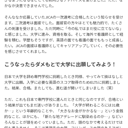
かなか決意できませんでした。
そんななか応募していたJICAの一次選考に合格したという知らせを受け
ます。二次選考は面接でした。面接官の方々はとても魅力的で、たくさ
んの刺激を受けました。ただ同時に「今の私ではまだ役に立てないな」
と感じました。大学に進み、資格を取る。そして海外で看護師として経
験を積む。学歴もそうですが、英語の面でも看護の面でももっと成長し
たい。JICAの面接は看護師としてキャリアアップしていく、その必要性
を感じさせてくれました。
こうなったらダメもとで大学に出願してみよう！
日本で大学を辞め専門学校に挑戦したとき同様、やってみて損はなしと
大学に出願。入学に必要な英語のスコア取得のためIELTSに挑戦しまし
た。結果、合格。またしても、進む道が開いてしまいました（笑）
ただ、これも日本で専門学校に進んだときと同じなのですが、合格とい
う結果が出てもまだ迷いがありました。「大学が終わるころには31歳
か‥」という年齢的なことや、「大きなお金がかかるな‥」という金銭
的なこと、ほかにも、「新たな地アデレードに馴染めるのか‥」などい
ろんなことが頭をめぐっていました。ただ、頭のなかで考えるだけでは
何も進みません。そこで進学先の大学、フリンダース大学のあるアデレ