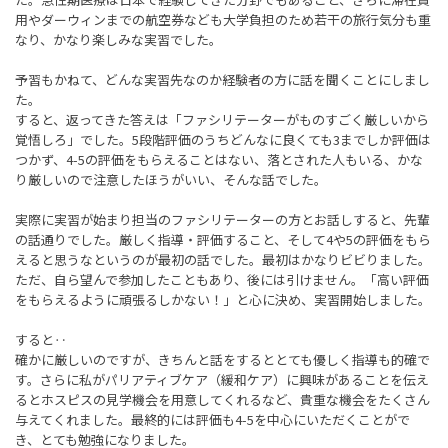
用やダーウィンまでの航空券なども大学負担のため若干の旅行気分も重
なり、かなり楽しみな実習でした。
予習もかねて、どんな実習先なのか経験者の方に話を聞くことにしまし
た。
すると、返ってきた答えは「ファシリテーターがものすごく厳しいから
覚悟しろ」でした。5段階評価のうちどんなに良くても3までしか評価は
つかず、4-5の評価をもらえることはない、落とされた人もいる、かな
り厳しいので注意したほうがいい、そんな話でした。
実際に実習が始まり担当のファシリテーターの方とお話しすると、先輩
の話通りでした。厳しく指導・評価すること、そして4や5の評価をもら
えると思うなというのが最初の話でした。最初はかなりビビりました。
ただ、自ら望んで参加したこともあり、後には引けません。「高い評価
をもらえるように頑張るしかない！」と心に決め、実習開始しました。
すると‥
確かに厳しいのですが、きちんと話をするととても優しく指導も的確で
す。さらに私がパリアティブケア（緩和ケア）に興味があることを伝え
るとホスピスの見学機会を用意してくれるなど、貴重な機会をたくさん
与えてくれました。最終的には評価も4-5を中心にいただくことがで
き、とても勉強になりました。