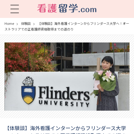
看護留学.com
World Avenueは海外就職、 永住を目指す看護留学をサポートします !
Home
体験談
【体験談】海外看護インターンからフリンダース大学へ！オー
ストラリアでの正看護師資格取得までの道のり
【体験談】海外看護インターンからフリンダース大学