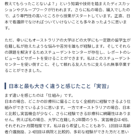
教えてもらったことないよ？」という知識や技術を踏まえたディスカッ
ションやグループワークが行われます。さらに私の場合、編入でしたの
で、より専門性の高いところから授業がスタートしています。正直、日
本で看護師でなければついていけないことも多々あったように思いま
す。
ただ、幸いにもオーストラリアの大学はどの大学にも一定数の留学生が
在籍し私が抱えたような悩みや苦労を誰もが経験します。そしてそれら
の課題を解決するためスチューデントセンターが存在し、レポートのレ
ビューなどサポートを受けることができます。私はこのスチューデント
センターを使い倒すこと、そして頼れる友人たちに支えられ無事卒業す
ることができました。
日本と最も大きく違うと感じたこと「実習」
まず違いを感じたのは「仕組み」です。
日本の場合、どこかの診療科に偏ることなく全般的に経験できるよう仕
組みができているように思います。一方でオーストラリアの場合、日本
と比較し実習機会が少なく、さらに経験できる診療科に網羅性はありま
せん。例えば私の場合、大学に在籍した2年間のうち、実習機会は4回、
それぞれ2ヶ月間程度です。私は自ら希望したこともあり、1回目は高齢
者介護施設、2-4回目は病院と比較的、多彩な経験ができた方だと思い