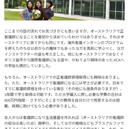
ここまでの話の流れでお気づきかとも思いますが、オーストラリアで正
看護師になることを最初から決めていたわけではありません。それはオ
ーストラリアに来てからも同じです。海外看護インターンのプログラム
を終えたのちは以前からの趣味でもあったヨガを真剣に学ぶべく、ヨガ
インストラクターの道も考えました。他にもオーストラリアではなくイ
ギリス留学から国際看護師になる道や、かねてより興味のあったJICAへ
の参加も検討していました。
もちろん、オーストラリアでの正看護師資格取得にも興味はありまし
た。ただ、オーストラリアで看護師になるには学士が必要です。日本で
すでに看護師資格を持っている場合（その他にも諸条件ありますが）、
2年間で学士取得は可能です。ただ大学編入に際し必要な学費の合計は
600万円程度‥ さすがにそこまでの費用を自分だけで用意するのは困
難、両親に助けてもらう必要がありました。
友人からは看護師になり生活基盤を作れれば（オーストラリアの看護師
の給与は高いため）親孝行、そしてヨガの勉強などもプラスアルファで
きるようになるなどとても前向きなアドバイスを受けました。ただ、な