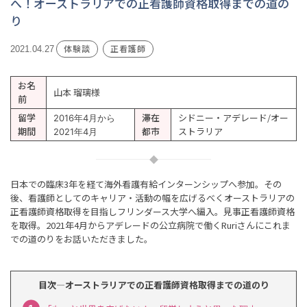
へ！オーストラリアでの正看護師資格取得までの道の
り
体験談
正看護師
2021.04.27
お名
山本 瑠璃様
前
留学
滞在
シドニー・アデレード/オー
2016年4月から
期間
都市
ストラリア
2021年4月
日本での臨床3年を経て海外看護有給インターンシップへ参加。その
後、看護師としてのキャリア・活動の幅を広げるべくオーストラリアの
正看護師資格取得を目指しフリンダース大学へ編入。見事正看護師資格
を取得。2021年4月からアデレードの公立病院で働くRuriさんにこれま
での道のりをお話いただきました。
目次―オーストラリアでの正看護師資格取得までの道のり