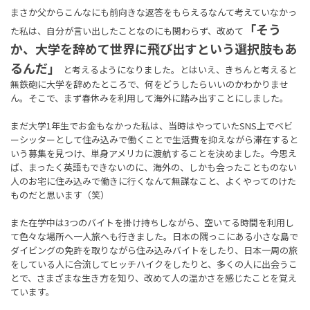
まさか父からこんなにも前向きな返答をもらえるなんて考えていなかっ
「そう
た私は、自分が言い出したことなのにも関わらず、改めて
か、大学を辞めて世界に飛び出すという選択肢もあ
るんだ」
と考えるようになりました。とはいえ、きちんと考えると
無鉄砲に大学を辞めたところで、何をどうしたらいいのかわかりませ
ん。そこで、まず春休みを利用して海外に踏み出すことにしました。
まだ大学1年生でお金もなかった私は、当時はやっていたSNS上でベビ
ーシッターとして住み込みで働くことで生活費を抑えながら滞在すると
いう募集を見つけ、単身アメリカに渡航することを決めました。今思え
ば、まったく英語もできないのに、海外の、しかも会ったことものない
人のお宅に住み込みで働きに行くなんて無謀なこと、よくやってのけた
ものだと思います（笑）
また在学中は3つのバイトを掛け持ちしながら、空いてる時間を利用し
て色々な場所へ一人旅へも行きました。日本の隅っこにある小さな島で
ダイビングの免許を取りながら住み込みバイトをしたり、日本一周の旅
をしている人に合流してヒッチハイクをしたりと、多くの人に出会うこ
とで、さまざまな生き方を知り、改めて人の温かさを感じたことを覚え
ています。