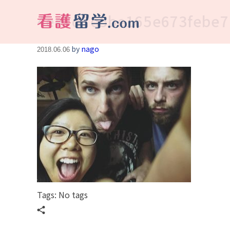
4ee7d7e5be165e673febe7
看護留学.com
World Avenueは海外就職、 永住を目指す看護留学をサポートします !
by
nago
2018.06.06
Tags: No tags