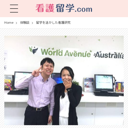
看護留学.com
World Avenueは海外就職、 永住を目指す看護留学をサポートします !
Home
体験談
留学を活かした看護研究