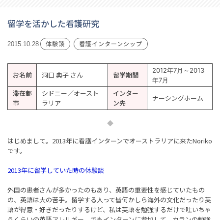
留学を活かした看護研究
体験談
看護インターンシップ
2015.10.28
2012年7月～2013
お名前
洞口 典子 さん
留学期間
年7月
滞在都
シドニー／オースト
インター
ナーシングホーム
市
ラリア
ン先
はじめまして。2013年に看護インターンでオーストラリアに来たNoriko
です。
2013年に留学していた時の体験談
外国の患者さんが多かったのもあり、英語の重要性を感じていたもの
の、英語は大の苦手。留学する人って皆何かしら海外の文化だったり英
語が得意・好きだったりするけど、私は英語を勉強するだけで吐いちゃ
うくらいの英語アレルギー。でもインターンに参加して、カランの勉強