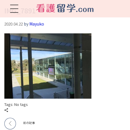
IMG_7891
看護留学.com
World Avenueは海外就職、 永住を目指す看護留学をサポートします !
by
Mayuko
2020.04.22
Tags: No tags
前の記事