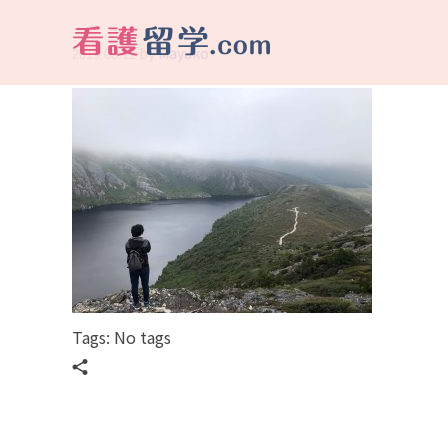
by
Mayuko
2019.08.12
看護留学.com
World Avenueは海外就職、 永住を目指す看護留学をサポートします !
Tags: No tags