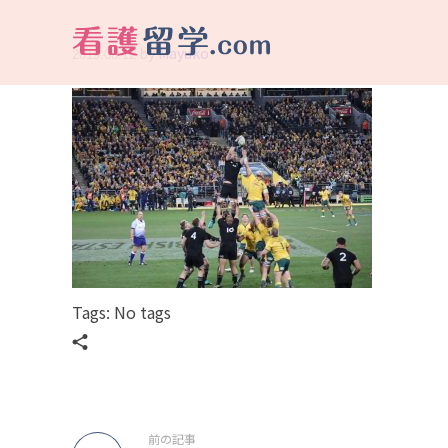
by
Mayuko
2019.08.12
看護留学.com
World Avenueは海外就職、 永住を目指す看護留学をサポートします !
Tags: No tags
前の記事