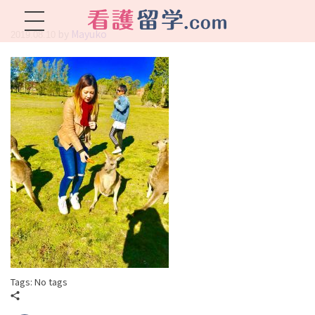
by
Mayuko
2019.08.10
看護留学.com
World Avenueは海外就職、 永住を目指す看護留学をサポートします !
Tags: No tags