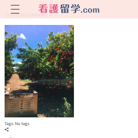
by
Mayuko
2019.08.09
看護留学.com
World Avenueは海外就職、 永住を目指す看護留学をサポートします !
Tags: No tags