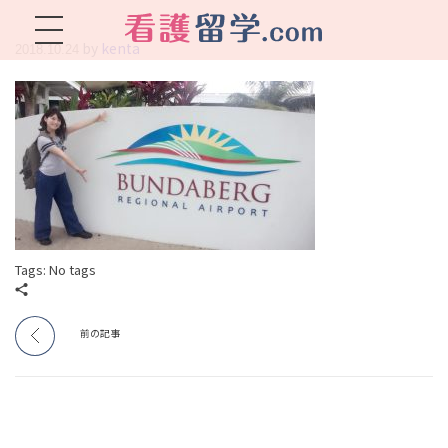
by
kenta
2018.10.24
看護留学.com
World Avenueは海外就職、 永住を目指す看護留学をサポートします !
Tags: No tags
前の記事