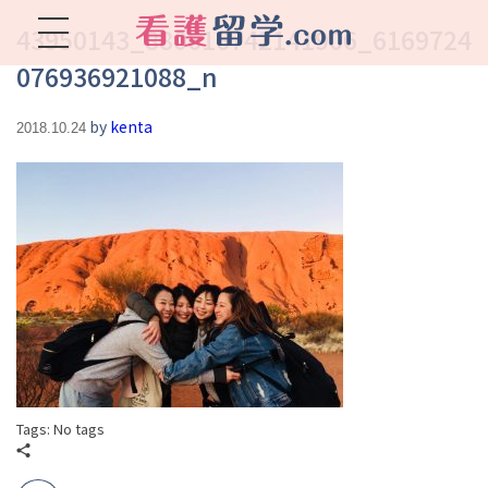
43950143_880616742141906_6169724
076936921088_n
看護留学.com
World Avenueは海外就職、 永住を目指す看護留学をサポートします !
by
kenta
2018.10.24
Tags: No tags