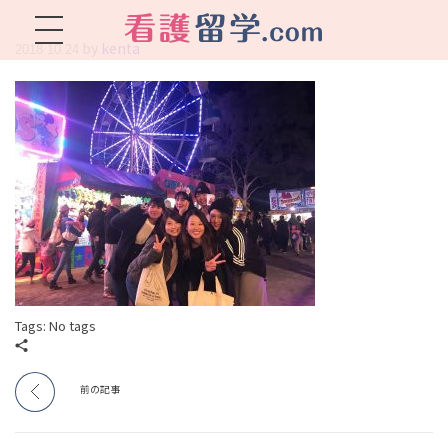
by
kenta
2018.10.24
看護留学.com
World Avenueは海外就職、 永住を目指す看護留学をサポートします !
Tags: No tags
前の記事