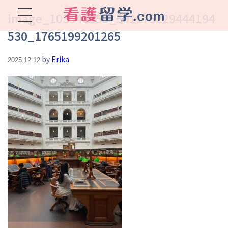
image_103548359_591175229444194
530_1765199201265
看護留学.com
World Avenueは海外就職、 永住を目指す看護留学をサポートします !
by
Erika
2025.12.12