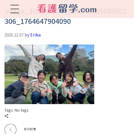
image_100150537_590250305686602
306_1764647904090
看護留学.com
World Avenueは海外就職、 永住を目指す看護留学をサポートします !
by
Erika
2025.12.07
Tags: No tags
前の記事