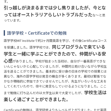
す。
引っ越しが決まるまでは少し焦りましたが、今とな
ってはオーストラリアらしいトラブルだった
な〜と思
っています。
語学学校・Certificateでの勉強
語学学校MIT Instituteで約2ヶ月間英語を学び、その後Certificateコース
同じプログラムで来ている
を受講しました。語学学校では、
学生と一緒に学ぶことができたので、仲間がいる安
心感
がありました。学校が始まった当初は、自分が一番英語ができな
いんじゃないかと心配していましたが、仲間同士助け合いながら学校生
活を送ることができました。基本的に受け身の日本の学校での授業とは
異なり、海外の語学学校は発言の機会が多くあります。最初は緊張でな
かなか積極的に参加できていませんでしたが、先生がいろいろな工夫を
してくれていたので、徐々に発言もしていけるようになりました。ここ
学校生活は
まで勉強に打ち込んだのは大学生以来で大変でしたが、
楽しく過ごすことができました。
Certificateの勉強は、語学研修よりもレベルが上がりました。ただ英語