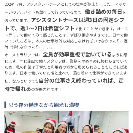
2024年7月、アシスタントナースとしての仕事が始まりました。マッサ
働き詰めの毎日
ージのアルバイトも並行して行っているので、
を
アシスタントナースは週3日の固定シフ
送っています。
トで、週1〜2日は希望シフト
で出すことができます。オース
トラリアで働いてみて感じたことは、ずばり働きやすさです。日本で働
いていたころは、本来の仕事以外も対応しなければいけなかったり、定
時で帰れなかったり、、、。
全員が効率重視で動いている
オーストラリアでは、
ように感
じます。同じ施設で働くスタッフは、業務を早め早めに終わらせていく
ため、私の作業は丁寧だと利用者の方から褒められることもしばしばあ
ります。日本で働いていた頃と比べて、落ち着いて仕事ができています
自分の仕事さえ終わっていれば、定
し、なんといっても
時で帰れる
のが魅力的です！
思う存分働きながら観光も満喫