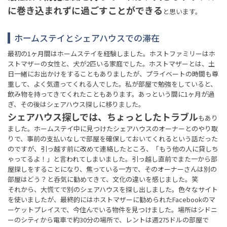
に巻き込まれずに過ごすことができる
と思います。
ホームステイとシェアハウスでの滞在
最初の1ヶ月間はホームステイを経験しました。ホストファミリーはホ
ストマザーの女性と、犬が2匹いる家庭でした。ホストマザーとは、土
日一緒にお出かけをすることもありましたが、プライベートの時間も尊
重して、よく気遣ってくれる人でした。私が部屋で勉強をしていると、
飲み物を持ってきてくれたこともあります。あっという間に1ヶ月が過
ぎ、その後はシェアハウス探しに移りました。
シェアハウス探しでは、ちょっとしたトラブル
もあり
ました。ホームステイ中に見つけたシェアハウスのオーナーとのやり取
りで、事前の支払いなしで部屋を確保しておいてくれるという話だった
のですが、引っ越す前に改めて連絡したところ、「もう他の人に貸しち
ゃってるよ！」と言われてしまいました。引っ越し直前でまた一から部
屋探しをすることになり、焦っている一方で、そのオーナーさんは別の
部屋はどう？と呑気に勧めてきて、文化の違いを感じました。笑
それから、大慌てで別のシェアハウスを探し出しました。色々なサイト
を使いましたが、最終的にはホストマザーに勧められたFacebookのマ
ーケットプレイスで、今住んでいる物件を見つけました。場所はシドニ
ーのシティから電車で約30分の場所で、レントは週275ドルの部屋で