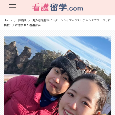
看護留学.com
World Avenueは海外就職、 永住を目指す看護留学をサポートします !
Home
体験談
海外看護有給インターンシップ – ラストチャンスでワーホリに
挑戦！人に恵まれた看護留学