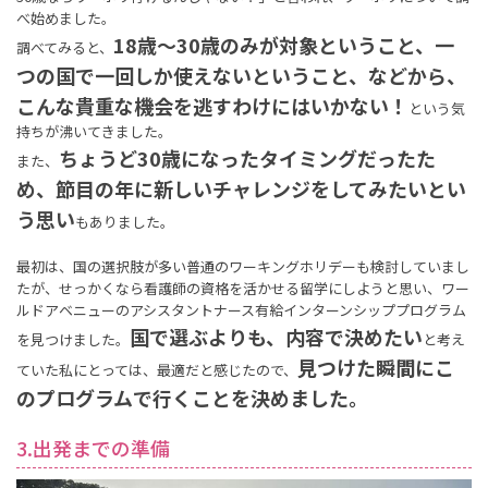
べ始めました。
18歳〜30歳のみが対象ということ、一
調べてみると、
つの国で一回しか使えないということ、などから、
こんな貴重な機会を逃すわけにはいかない！
という気
持ちが沸いてきました。
ちょうど30歳になったタイミングだったた
また、
め、節目の年に新しいチャレンジをしてみたいとい
う思い
もありました。
最初は、国の選択肢が多い普通のワーキングホリデーも検討していまし
たが、せっかくなら看護師の資格を活かせる留学にしようと思い、ワー
ルドアベニューのアシスタントナース有給インターンシッププログラム
国で選ぶよりも、内容で決めたい
を見つけました。
と考え
見つけた瞬間にこ
ていた私にとっては、最適だと感じたので、
のプログラムで行くことを決めました。
3.出発までの準備