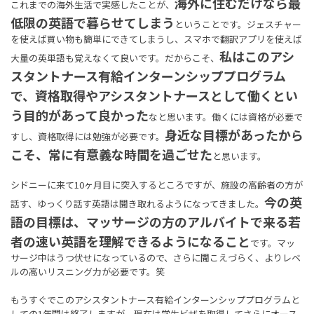
海外に住むだけなら最
これまでの海外生活で実感したことが、
低限の英語で暮らせてしまう
ということです。ジェスチャー
を使えば買い物も簡単にできてしまうし、スマホで翻訳アプリを使えば
私はこのアシ
大量の英単語も覚えなくて良いです。だからこそ、
スタントナース有給インターンシッププログラム
で、資格取得やアシスタントナースとして働くとい
う目的があって良かった
なと思います。働くには資格が必要で
身近な目標があったから
すし、資格取得には勉強が必要です。
こそ、常に有意義な時間を過ごせた
と思います。
シドニーに来て10ヶ月目に突入するところですが、施設の高齢者の方が
今の英
話す、ゆっくり話す英語は聞き取れるようになってきました。
語の目標は、マッサージの方のアルバイトで来る若
者の速い英語を理解できるようになること
です。マッ
サージ中はうつ伏せになっているので、さらに聞こえづらく、よりレベ
ルの高いリスニング力が必要です。笑
もうすぐでこのアシスタントナース有給インターンシッププログラムと
しての1年間は終了しますが、現在は学生ビザを取得してさらにオース