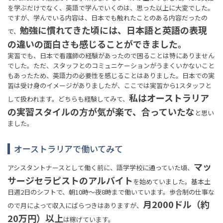
を学ぶだけでなく、英語で学んでいくのは、思った以上に大変でした。
ですが、学んでいる内容は、日本でも触れたことのある内容だったの
勉強に慣れてきた頃には、日本語と英語の表現
で、
の違いの面白さも感じることができました。
実習でも、日本で看護師の経験があったので困ることは特にありません
でした。ただ、スタッフとのコミュニケーションがうまくいかないこと
もあったため、英語力の必要性を感じることはありました。日本での実
習は受け身のイメージがありましたが、ここでは実習から1スタッフと
私はオーストラリア
して扱われます。どちらも経験してみて、
の実習スタイルの方が気が楽で、合っていたな
と思い
ました。
オーストラリアで働いてみて
マッ
アシスタントナースとして働く前に、語学学校に通っていた頃、
サージセラピストのアルバイト
を始めていました。基本土
日週2日のシフトで、朝10時〜夜8時まで働いています。歩合制の仕事な
月2000ドル（約
ので月によって収入にばらつきはありますが、
20万円）以上
は稼げています。