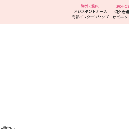
【体験談】海外看護有給インターンシップ – 「be動詞とは..？」英語力初級からの挑戦！