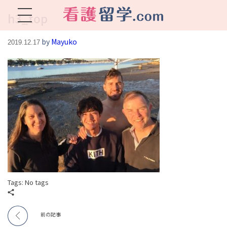
h3_top
看護留学.com
World Avenueは海外就職、 永住を目指す看護留学をサポートします !
by
Mayuko
2019.12.17
Tags: No tags
前の記事