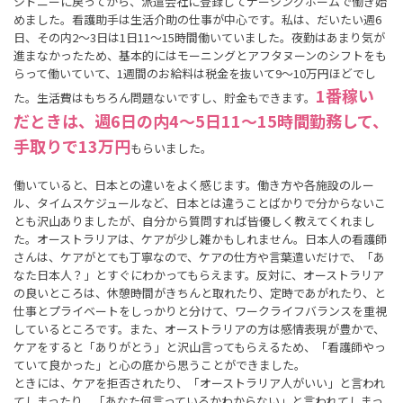
シドニーに戻ってから、派遣会社に登録してナーシングホームで働き始
めました。看護助手は生活介助の仕事が中心です。私は、だいたい週6
日、その内2～3日は1日11～15時間働いていました。夜勤はあまり気が
進まなかったため、基本的にはモーニングとアフタヌーンのシフトをも
らって働いていて、1週間のお給料は税金を抜いて9～10万円ほどでし
1番稼い
た。生活費はもちろん問題ないですし、貯金もできます。
だときは、週6日の内4～5日11～15時間勤務して、
手取りで13万円
もらいました。
働いていると、日本との違いをよく感じます。働き方や各施設のルー
ル、タイムスケジュールなど、日本とは違うことばかりで分からないこ
とも沢山ありましたが、自分から質問すれば皆優しく教えてくれまし
た。オーストラリアは、ケアが少し雑かもしれません。日本人の看護師
さんは、ケアがとても丁寧なので、ケアの仕方や言葉遣いだけで、「あ
なた日本人？」とすぐにわかってもらえます。反対に、オーストラリア
の良いところは、休憩時間がきちんと取れたり、定時であがれたり、と
仕事とプライベートをしっかりと分けて、ワークライフバランスを重視
しているところです。また、オーストラリアの方は感情表現が豊かで、
ケアをすると「ありがとう」と沢山言ってもらえるため、「看護師やっ
ていて良かった」と心の底から思うことができました。
ときには、ケアを拒否されたり、「オーストラリア人がいい」と言われ
てしまったり、「あなた何言っているかわからない」と言われてしまっ