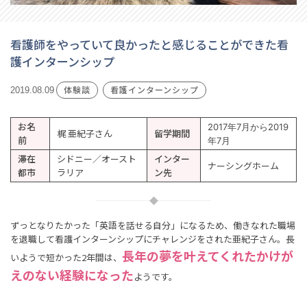
看護師をやっていて良かったと感じることができた看
護インターンシップ
体験談
看護インターンシップ
2019.08.09
お名
2017年7月から2019
梶 亜紀子さん
留学期間
前
年7月
滞在
シドニー／オースト
インター
ナーシングホーム
都市
ラリア
ン先
ずっとなりたかった「英語を話せる自分」になるため、働きなれた職場
を退職して看護インターンシップにチャレンジをされた亜紀子さん。長
長年の夢を叶えてくれたかけが
いようで短かった2年間は、
えのない経験になった
ようです。