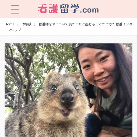
看護留学.com
World Avenueは海外就職、 永住を目指す看護留学をサポートします !
Home
体験談
看護師をやっていて良かったと感じることができた看護インタ
ーンシップ