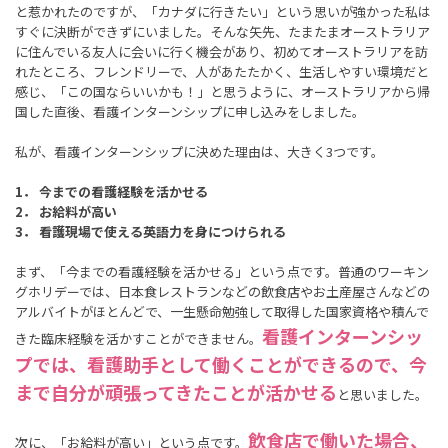
と惹かれたのですが、「カナダに行きたい」という思いが強かった私は
すぐに決断ができずにいました。そんな矢先、たまたまオーストラリア
に住んでいる友人に会いに行く機会があり、初めてオーストラリアを訪
れたところ、フレンドリーで、人があたたかく、生活しやすい環境だと
感じ、「この国ならいいかも！」と思うように、オーストラリアから帰
国した直後、看護インターンシップに申し込みをしました。
私が、看護インターンシップに決めた理由は、大きく3つです。
1． 今までの看護経験を活かせる
2． お給料が高い
3． 看護現場で使える英語力を身につけられる
まず、「今までの看護経験を活かせる」という点です。普通のワーキン
グホリデーでは、日本食レストランなどの飲食店やお土産屋さんなどの
アルバイトがほとんどで、一生懸命勉強して取得した国家資格や積んで
看護インターンシッ
きた臨床経験を活かすことができません。
プでは、看護助手として働くことができるので、今
まで自分が頑張ってきたことが活かせる
と思いました。
飲食店で働いた場合、
次に、「お給料が高い」という点です。