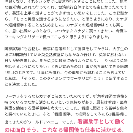
仲良くなり、それをきっかけに台湾旅行をすることになりました。様々
な観光地に連れて行ってくれ、台湾旅行自体はとても楽しかったのです
が、英語を上手く話すことができず悔しい思いをしました。この経験か
ら、「もっと英語を話せるようになりたい」と思うようになり、カナダ
へ短期留学することを決めました。カナダでの短期留学はとても楽し
く、思い出深いものとなり、いつかまたカナダに戻ってきたい、今度は
ワーキングホリデーで戻ってこようと思うようになりました。
国家試験にも合格し、無事に看護師として就職をしてからは、大学生の
頃に3年間続けていた英会話教室にもなかなか行けず、英語に触れない
日々が続きました。また英会話教室に通うようになり、「やっぱり英語
を話せるようになりたい」と思い始めたのは仕事が落ち着いてきた臨床
4年目のときです。仕事にも慣れ、今の職場から離れることも考えてい
た私は、「そうだ、このタイミングでワーホリに行こう」と留学するこ
とを決意しました。
ワーホリをするならカナダと決めていたのですが、折角看護師の資格を
持っているのだから活かしたいという気持ちがあり、最初は看護・医療
英語を勉強する語学留学を考えていました。看護に関連する留学を色々
と調べていたときに、ふと「看護 留学」で検索をしてみたら1番最初に
看護助手として働く
出てきたのがワールドアベニューでした。
のは面白そう、これなら帰国後も仕事に活かせる
、