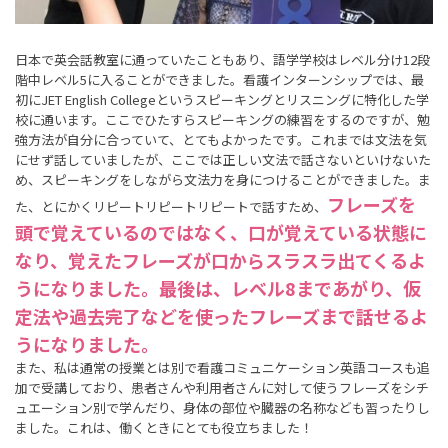
日本で英会話教室に通っていたこともあり、語学学校はレベル分け12段
階中レベル5に入ることができました。看護インターンシップでは、最
初にJET English Collegeというスピーキングとリスニングに特化した学
校に通います。ここでひたすらスピーキングの練習をするのですが、勉
強方法が自分に合っていて、とてもよかったです。これまでは文法を気
にせず話していましたが、ここでは正しい文法で話さないといけないた
め、スピーキングをしながら文法力を身につけることができました。ま
フレーズを
た、とにかくリピートリピートリピートで話すため、
頭で覚えているのではなく、口が覚えている状態に
なり、覚えたフレーズが口からスラスラ出てくるよ
うになりました。最後は、レベル8まであがり、仮
定法や過去完了などを使ったフレーズまで話せるよ
うになりました。
また、私は通常の授業とは別で看護コミュニケーション英語コースも追
加で受講しており、患者さんや利用者さんに対して使うフレーズをシチ
ュエーション別で学んだり、身体の部位や臓器の名称なども習ったりし
ました。これは、働くときにとても役立ちました！