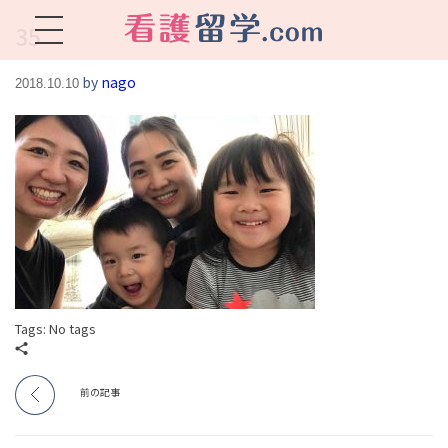
35
看護留学.com
World Avenueは海外就職、 永住を目指す看護留学をサポートします !
by
nago
2018.10.10
Tags: No tags
前の記事