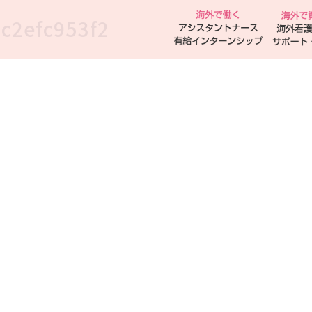
c2efc953f2