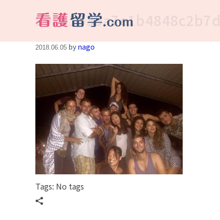
898e1535a7e1b4848c2b7d
看護留学.com
World Avenueは海外就職、 永住を目指す看護留学をサポートします !
by
nago
2018.06.05
Tags: No tags