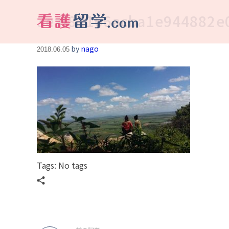
3eaf82166acba1e944882e
看護留学.com
World Avenueは海外就職、 永住を目指す看護留学をサポートします !
by
nago
2018.06.05
Tags: No tags