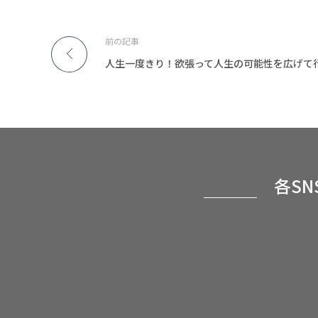
前の記事
各S