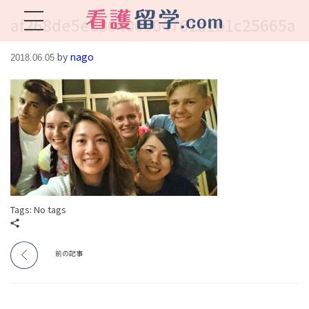
af268de5e830400904761a1b1c25665a
看護留学.com
World Avenueは海外就職、 永住を目指す看護留学をサポートします !
by
nago
2018.06.05
Tags: No tags
前の記事