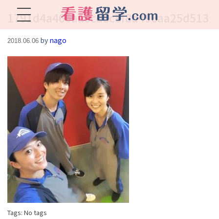
1791d4a466aa6cd8c8f8d496aa25d513
看護留学.com
World Avenueは海外就職、 永住を目指す看護留学をサポートします !
by
nago
2018.06.06
Tags: No tags