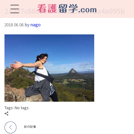
2a9d7c666593ff44c82f313e8a4a095b
看護留学.com
World Avenueは海外就職、 永住を目指す看護留学をサポートします !
by
nago
2018.06.06
Tags: No tags
前の記事