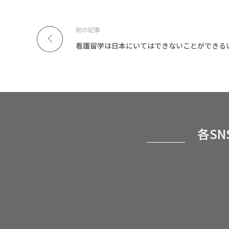
前の記事
各S