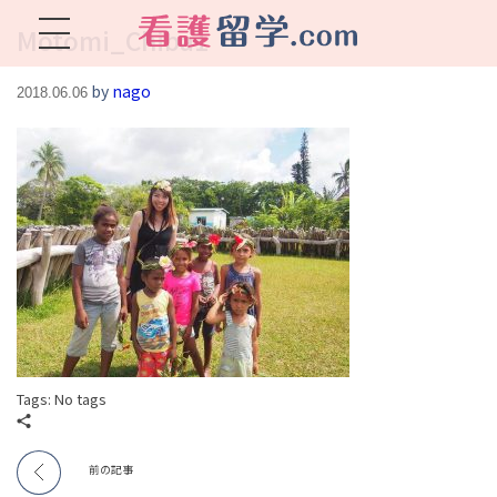
Motomi_Chiba1
看護留学.com
World Avenueは海外就職、 永住を目指す看護留学をサポートします !
by
nago
2018.06.06
Tags: No tags
前の記事