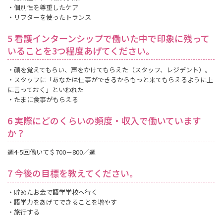
・個別性を尊重したケア
・リフターを使ったトランス
5 看護インターンシップで働いた中で印象に残って
いることを3つ程度あげてください。
・顔を覚えてもらい、声をかけてもらえた（スタッフ、レジデント）。
・スタッフに「あなたは仕事ができるからもっと来てもらえるように上
に言っておく」といわれた
・たまに食事がもらえる
6 実際にどのくらいの頻度・収入で働いています
か？
週4-5回働いて＄700－800／週
7 今後の目標を教えてください。
・貯めたお金で語学学校へ行く
・語学力をあげてできることを増やす
・旅行する