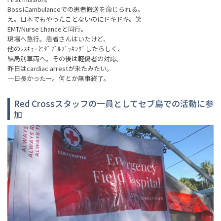
Bossにambulanceでの患者搬送を命じられる。
え。日本でもやったことないのにドキドキ。笑
EMT/Nurse Lhanceと同行。
現場へ急行。患者さんはいたけど、
他のﾚｽｷｭｰとﾀﾞﾌﾞﾙﾌﾞｯｷﾝｸﾞしたらしく、
結局別車両へ。その後は軽傷者の対応。
昨日はcardiac arrestが来たみたい。
一日長かったー。何とか無事終了。
Red Crossスタッフの一員としてセブ島での活動に参
加