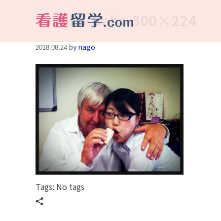
Yumiko-Baba-300×224
看護留学.com
World Avenueは海外就職、 永住を目指す看護留学をサポートします !
by
nago
2018.08.24
Tags: No tags