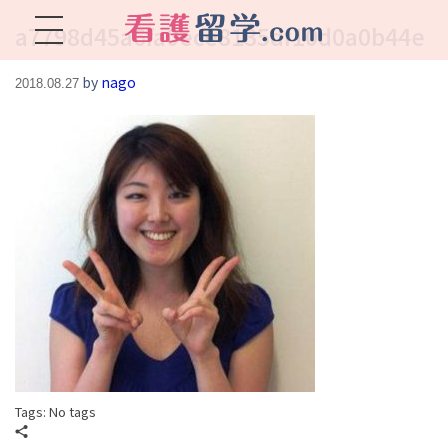
a7798d45a6fa0ece8135df10d0a0b44e
看護留学.com
World Avenueは海外就職、 永住を目指す看護留学をサポートします !
by
nago
2018.08.27
Tags: No tags