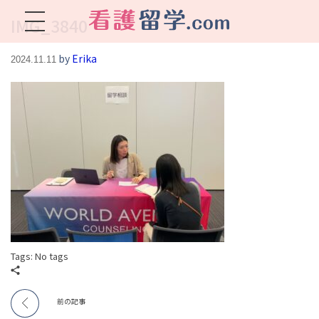
IMG_3840
看護留学.com
World Avenueは海外就職、 永住を目指す看護留学をサポートします !
by
Erika
2024.11.11
Tags: No tags
前の記事