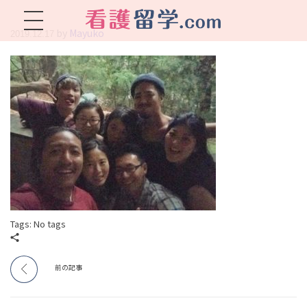
by
Mayuko
2019.12.17
看護留学.com
World Avenueは海外就職、 永住を目指す看護留学をサポートします !
Tags: No tags
前の記事