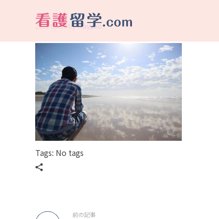
by
Mayuko
2019.08.12
看護留学.com
World Avenueは海外就職、 永住を目指す看護留学をサポートします !
Tags: No tags
前の記事