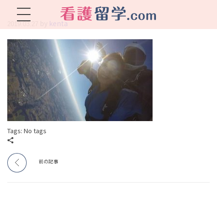
by
kenta
2019.03.27
看護留学.com
World Avenueは海外就職、 永住を目指す看護留学をサポートします !
Tags: No tags
前の記事