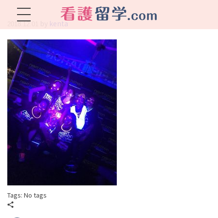
by
kenta
2018.12.01
看護留学.com
World Avenueは海外就職、 永住を目指す看護留学をサポートします !
Tags: No tags