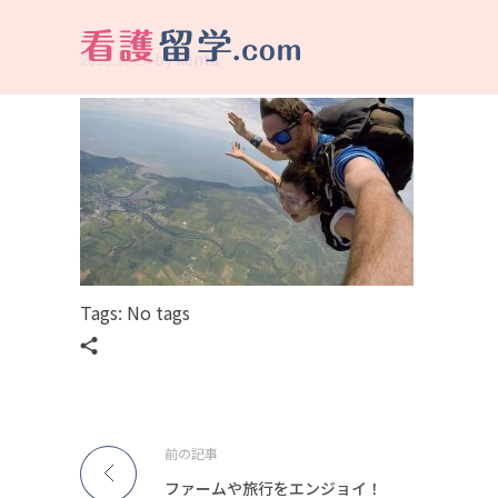
by
kenta
2018.10.24
看護留学.com
World Avenueは海外就職、 永住を目指す看護留学をサポートします !
Tags: No tags
前の記事
ファームや旅行をエンジョイ！