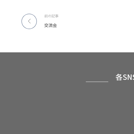
前の記事
交流会
各S