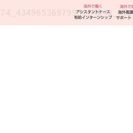
74_4349653697995114043_o(1