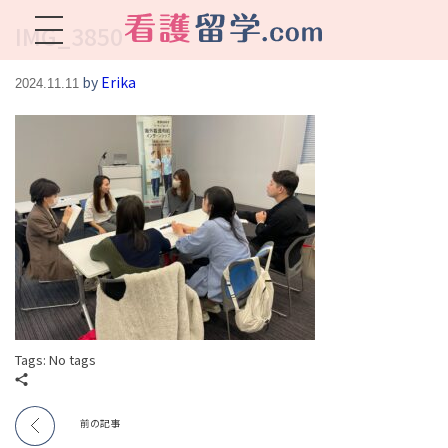
IMG_3850
看護留学.com
World Avenueは海外就職、 永住を目指す看護留学をサポートします !
by
Erika
2024.11.11
Tags: No tags
前の記事